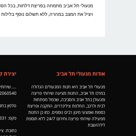
מנעולי תל אביב מתמחה בפריצת דלתות, בכל הסוגים
ויציל את המצב במהרה, ללא תשלום נוסף בלילות ו
אודות מנעולי תל אביב
יצירת ק
מנעולי תל אביב היא חנות המנעולים הגדולה
…..שירותי פריצה 24/7
במרכז תל אביב, החנות מציעה שירותי פריצה
2060540
ומנעולן בתל אביב והסביבה, שכפול מפתחות
טלפון בחנות: 6331
לבית ולרכב, החלפת צילינדרים, התקנה ופריצת
כספות ואמצעי מיגון רבים נוספים. כמו כן החנות
פקס: 03-5546331
מפעילה שירותי פריצה וחירום 24/7 ללא תוספת
לילה/שבת