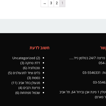
→
3
2
1
שר
חשוב לדעת
 בטלפון נייד…..
(2)
Uncategorized
054-
דלת טרוקה
(3)
טכנולוגיה
(6)
03-554
כלים וציוד למנעולנים
(5)
כספות
(3)
מנעולן בתל אביב
(11)
פריצת רכבים
(4)
כתובת: צייטלין 1 פינת אבן גבירול 64, תל אביב
שכפול מפתחות
(6)
ר פארם)