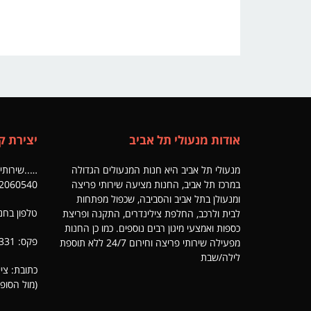
אודות מנעולי תל אביב
יצירת ק
מנעולי תל אביב היא חנות המנעולים הגדולה
…..שירותי פריצה 24/7
במרכז תל אביב, החנות מציעה שירותי פריצה
2060540
ומנעולן בתל אביב והסביבה, שכפול מפתחות
טלפון בחנות: 6331
לבית ולרכב, החלפת צילינדרים, התקנה ופריצת
כספות ואמצעי מיגון רבים נוספים. כמו כן החנות
פקס: 03-5546331
מפעילה שירותי פריצה וחירום 24/7 ללא תוספת
לילה/שבת
(מול הסופ